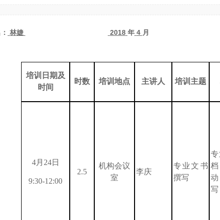
名：
林婕
2018
年
4
月
培训日期及
时数
培训地点
主讲人
培训主题
时间
专
4
月
24
日
机构会议
专业文书
档
2.5
李庆
室
撰写
动
9:30-12:00
写