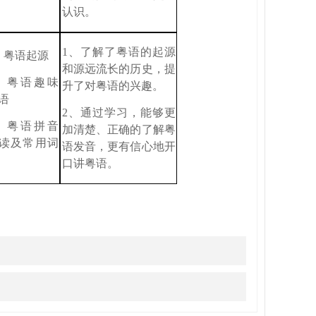
认识。
1、
了解了粤语的起源
、
粤语起源
和源远流长的历史，提
、
粤语趣味
升了对粤语的兴趣。
语
2、
通过学习，能够更
、
粤语拼音
加清楚、正确的了解粤
读及常用词
语发音，更有信心地开
口讲粤语。