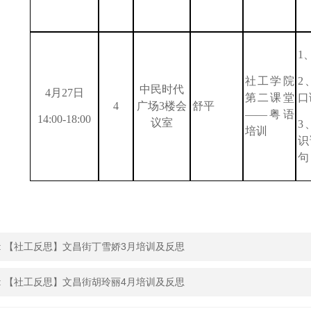
1
社工学院
2
中民时代
4
月
27
日
第二课堂
口
4
广场
3
楼会
舒平
——粤语
14:00-18:00
议室
3
培训
识
句
:
【社工反思】文昌街丁雪娇3月培训及反思
:
【社工反思】文昌街胡玲丽4月培训及反思