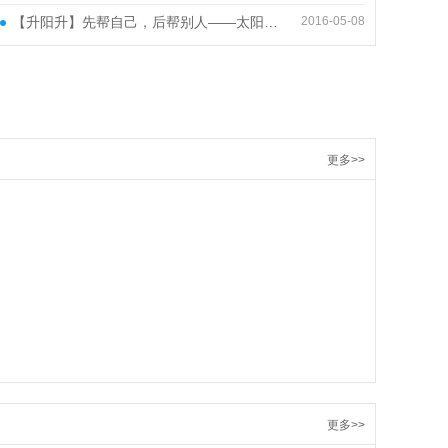
【升阳升】先帮自己，后帮别人——太阳鸟•帮帮堂义工暨紧急救助社区行培训
2016-05-08
更多>>
更多>>