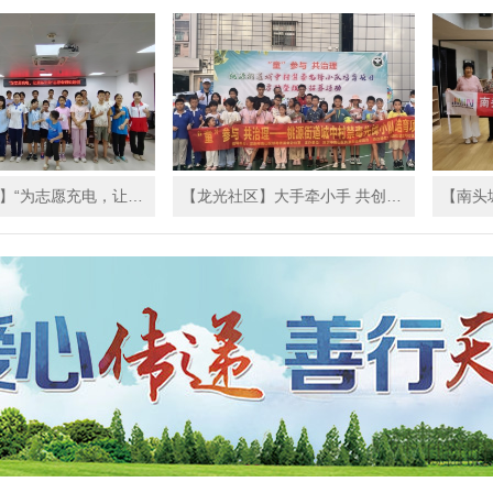
【百旺社区】“为志愿充电，让服务进阶” ...
【龙光社区】大手牵小手 共创“无毒村居”...