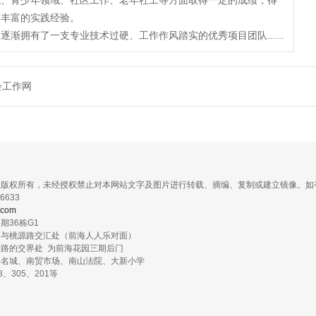
域、青少年领域、社区工作、老年社工等方面取得一定的成绩，得
了丰富的实践经验。
渐拥有了一支专业技术过硬、工作作风踏实的优秀项目团队......
会工作网
社版权所有，未经授权禁止对本网站文字及图片进行转载、摘编、复制或建立镜像。如
6633
.com
36栋G1
路与桃源路交汇处（前海人人乐对面）
路的交界处 为前海花园三期后门
海名城、南贸市场、南山法院、大新小学
、305、201等