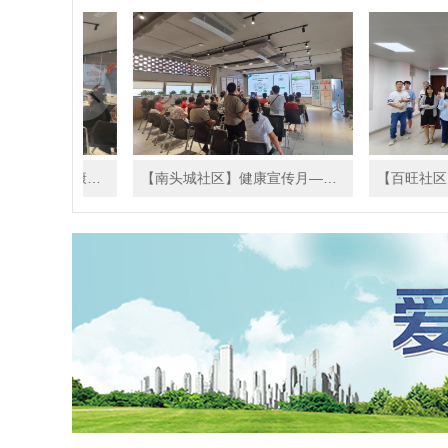
【南头城社区】关注老年健康，预防糖尿病讲...
【南头城社区】健康宣传月——大肠癌筛查活...