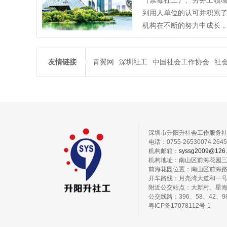
（禁毒社工）、劳务工领
到用人单位的认可并积累
机构在不断的努力中成长，逐
友情链接
青翼网
深圳社工
中国社会工作协会
社
深圳市升阳升社会工作服务
电话：0755-26530074 2645
机构邮箱：
syssg2009@126
机构地址：南山区前海花园三期
前海花园位置：南山区前海
开车路线：月亮湾大道和一号
附近公交站点：大新村、星
公交线路：396、58、42、98
粤ICP备17078112号-1