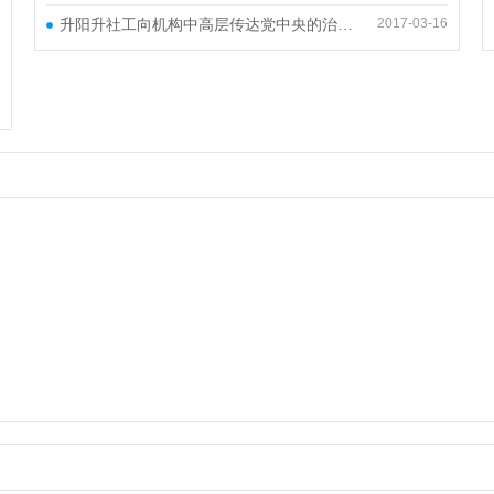
升阳升社工向机构中高层传达党中央的治国理政思路以及“四个全面”思想
2017-03-16